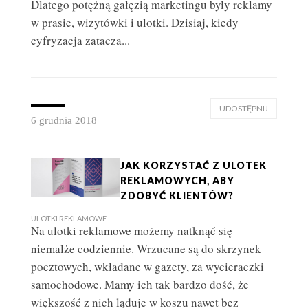
Dlatego potężną gałęzią marketingu były reklamy
w prasie, wizytówki i ulotki. Dzisiaj, kiedy
cyfryzacja zatacza...
UDOSTĘPNIJ
6 grudnia 2018
WADY I ZALETY DRUKARNI INTERNETOWYCH
DRUKARNIA INTERNETOWA
JAK KORZYSTAĆ Z ULOTEK
REKLAMOWYCH, ABY
ZDOBYĆ KLIENTÓW?
ULOTKI REKLAMOWE
Na ulotki reklamowe możemy natknąć się
niemalże codziennie. Wrzucane są do skrzynek
pocztowych, wkładane w gazety, za wycieraczki
samochodowe. Mamy ich tak bardzo dość, że
większość z nich ląduje w koszu nawet bez