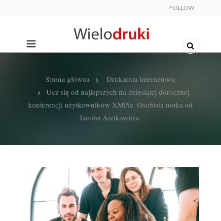
FOLLOW
Strona główna
Drukarnia internetowa
Ucz się od najlepszych na dziesiątej dorocznej
konferencji użytkowników XMPie. Osobista notka od
Jacoba Aizikowitza.