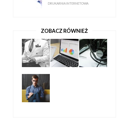
DRUKARNIA INTERNETOWA
ZOBACZ RÓWNIEŻ
NA CO ZWRACAĆ UWAGĘ PROJEKTUJĄC
FOTOKSIĄZKĘ?
PORADNIK