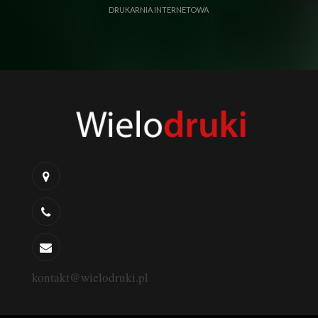
ULOTKI REKLAMOWE
DRUKARNIA INTERNETOWA
kontakt@wielodruki.pl