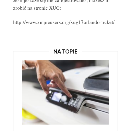
Jeśli jeszcze się nie zarejestrowałeś, możesz to
zrobić na stronie XUG:
http://www.xmpieusers.org/xug17orlando-ticket/
JAK KORZYSTAĆ Z ULOTEK REKLAMOWYCH, ABY
ZDOBYĆ KLIENTÓW?
ULOTKI REKLAMOWE
NA TOPIE