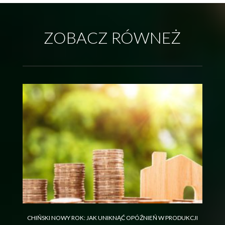
ZOBACZ RÓWNEŻ
WADY I ZALETY DRUKARNI INTERNETOWYCH
DRUKARNIA INTERNETOWA
JAK KORZYSTAĆ Z ULOTEK REKLAMOWYCH, ABY
CHIŃSKI NOWY ROK: JAK UNIKNĄĆ OPÓŹNIEŃ W PRODUKCJI
ZDOBYĆ KLIENTÓW?