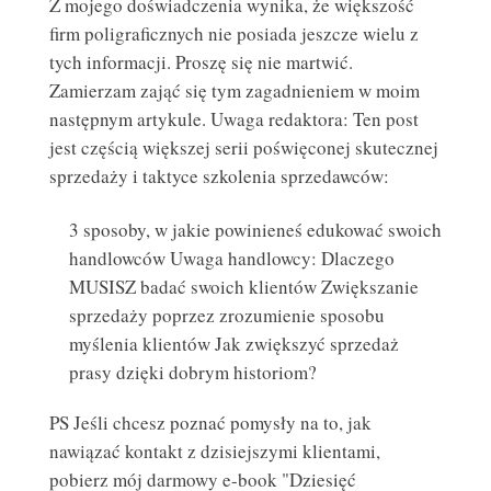
Z mojego doświadczenia wynika, że większość
firm poligraficznych nie posiada jeszcze wielu z
tych informacji. Proszę się nie martwić.
Zamierzam zająć się tym zagadnieniem w moim
następnym artykule. Uwaga redaktora: Ten post
jest częścią większej serii poświęconej skutecznej
sprzedaży i taktyce szkolenia sprzedawców:
3 sposoby, w jakie powinieneś edukować swoich
handlowców Uwaga handlowcy: Dlaczego
MUSISZ badać swoich klientów Zwiększanie
sprzedaży poprzez zrozumienie sposobu
WADY I ZALETY DRUKARNI INTERNETOWYCH
myślenia klientów Jak zwiększyć sprzedaż
DRUKARNIA INTERNETOWA
prasy dzięki dobrym historiom?
PS Jeśli chcesz poznać pomysły na to, jak
nawiązać kontakt z dzisiejszymi klientami,
pobierz mój darmowy e-book "Dziesięć