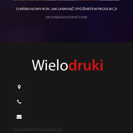
JAK KORZYSTAĆ Z ULOTEK REKLAMOWYCH, ABY
CHIŃSKI NOWY ROK: JAK UNIKNĄĆ OPÓŹNIEŃ W PRODUKCJI
ZDOBYĆ KLIENTÓW?
ULOTKI REKLAMOWE
DRUKARNIA INTERNETOWA
kontakt@wielodruki.pl