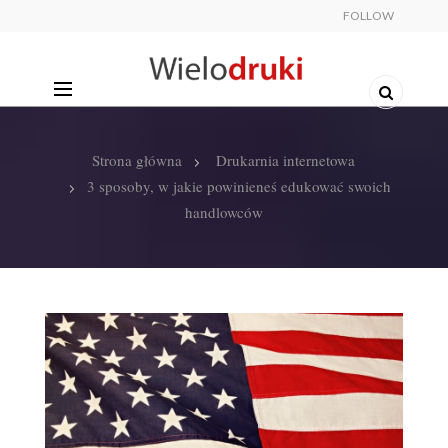
FOLLOW
Strona główna
Drukarnia internetowa
3 sposoby, w jakie powinieneś edukować swoich
handlowców