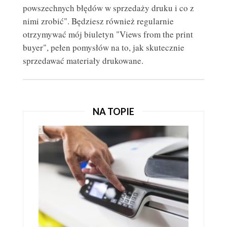
powszechnych błędów w sprzedaży druku i co z
nimi zrobić". Będziesz również regularnie
otrzymywać mój biuletyn "Views from the print
buyer", pełen pomysłów na to, jak skutecznie
sprzedawać materiały drukowane.
JAK KORZYSTAĆ Z ULOTEK REKLAMOWYCH, ABY
ZDOBYĆ KLIENTÓW?
ULOTKI REKLAMOWE
NA TOPIE