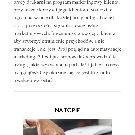
pracy drukarni na program marketingowy klienta,
DRUKARNIA INTERNETOWA
przynosząc korzyści jego klientom. Stanowi to
ogromną szansę dla każdej firmy poligraficznej,
która przekształca się w dostawcę usług
marketingowych. Inwestujesz w swojego klienta,
aby stworzyć strumienie przychodów, a nie
transakcje. Jaki jest Twój pogląd na automatyzację
marketingu? Jeśli już próbowałeś wprowadzić te
usługi, jakie wyzwania napotkałeś i jakie sukcesy
osiągnąłeś? Czy okazuje się, że jest to źródło
trwałego wzrostu?
JAK KORZYSTAĆ Z ULOTEK REKLAMOWYCH, ABY
ZDOBYĆ KLIENTÓW?
ULOTKI REKLAMOWE
NA TOPIE