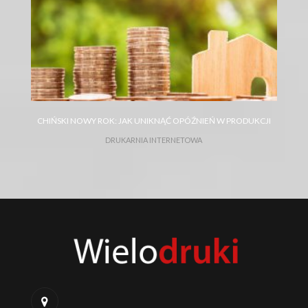
JAK KORZYSTAĆ Z ULOTEK REKLAMOWYCH, ABY
CHIŃSKI NOWY ROK: JAK UNIKNĄĆ OPÓŹNIEŃ W PRODUKCJI
ZDOBYĆ KLIENTÓW?
ULOTKI REKLAMOWE
DRUKARNIA INTERNETOWA