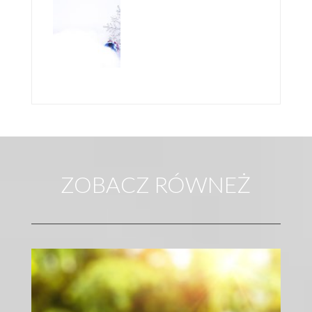
PORADNIK
ZOBACZ RÓWNEŻ
WADY I ZALETY DRUKARNI INTERNETOWYCH
DRUKARNIA INTERNETOWA