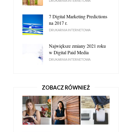
DRUKARNIA INTERNETOWA
7 Digital Marketing Predictions
DRUKARNIA INTERNETOWA JEST LEPSZA OD
na 2017 r.
STACJONARNEJ - DLACZEGO?
DRUKARNIA INTERNETOWA
DRUKARNIA INTERNETOWA
Największe zmiany 2021 roku
w Digital Paid Media
DRUKARNIA INTERNETOWA
ZOBACZ RÓWNIEŻ
NA CO ZWRACAĆ UWAGĘ PROJEKTUJĄC
FOTOKSIĄZKĘ?