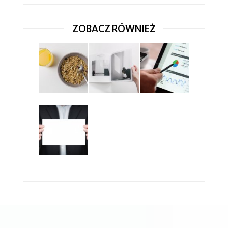
ZOBACZ RÓWNIEŻ
NA CO ZWRACAĆ UWAGĘ PROJEKTUJĄC
FOTOKSIĄZKĘ?
PORADNIK