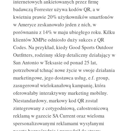
internetowych ankietowanych przez firmę
badawczą Forrester używa kodów QR, a w
kwietniu prawie 20% użytkowników smartfonów
w Ameryce zeskanowało jeden z nich, w
porównaniu z 14% w maju ubiegłego roku. Kilku
klientów XMPie odniosło duży sukces z QR
Codes. Na przykład, kiedy Good Sports Outdoor
Outfitters, rodzinny sklep detaliczny działający w
San Antonio w Teksasie od ponad 25 lat,
potrzebował tchnąć nowe życie w swoje działania
marketingowe, jego dostawca usług, e.f. group,
zasugerował wielokanałową kampanię, która
oferowałaby interaktywny marketing mobilny.
Niestandardowy, markowy kod QR został
zintegrowany z cotygodniową, całostronicową
reklamą w gazecie SA Current oraz wieloma
spersonalizowanymi reklamami wysyłanymi
pocztą bezpośrednią i prowadził do strony