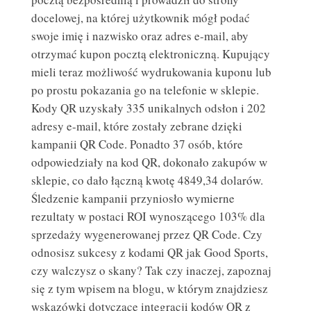
docelowej, na której użytkownik mógł podać
swoje imię i nazwisko oraz adres e-mail, aby
otrzymać kupon pocztą elektroniczną. Kupujący
mieli teraz możliwość wydrukowania kuponu lub
po prostu pokazania go na telefonie w sklepie.
Kody QR uzyskały 335 unikalnych odsłon i 202
adresy e-mail, które zostały zebrane dzięki
WADY I ZALETY DRUKARNI INTERNETOWYCH
kampanii QR Code. Ponadto 37 osób, które
DRUKARNIA INTERNETOWA
odpowiedziały na kod QR, dokonało zakupów w
sklepie, co dało łączną kwotę 4849,34 dolarów.
Śledzenie kampanii przyniosło wymierne
rezultaty w postaci ROI wynoszącego 103% dla
sprzedaży wygenerowanej przez QR Code. Czy
odnosisz sukcesy z kodami QR jak Good Sports,
czy walczysz o skany? Tak czy inaczej, zapoznaj
się z tym wpisem na blogu, w którym znajdziesz
wskazówki dotyczące integracji kodów QR z