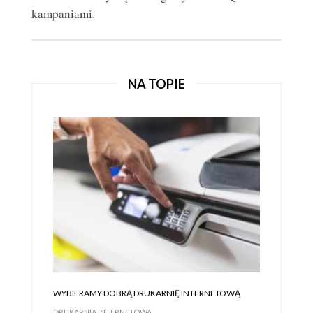
kampaniami.
JAK KORZYSTAĆ Z ULOTEK REKLAMOWYCH, ABY
ZDOBYĆ KLIENTÓW?
ULOTKI REKLAMOWE
NA TOPIE
WYBIERAMY DOBRĄ DRUKARNIĘ INTERNETOWĄ
DRUKARNIA INTERNETOWA